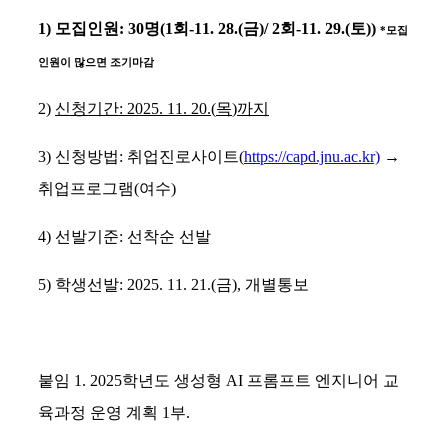
1)
모집인원
: 30
명
(1
회
-11. 28.(
금
)/ 2
회
-11. 29.(
토
))
*
모집
인원이 많으면 조기마감
2)
신청기간
: 2025. 11. 20.(
목
)
까지
3)
신청방법
:
취업진로사이트
(
https://capd.jnu.ac.kr)
→
취업프로그램
(
여수
)
4)
선발기준
:
선착순 선발
5)
학생선발
: 2025. 11. 21.(
금
),
개별통보
붙임
1.
2025
학년도 생성형
AI
프롬프트 엔지니어 교
육과정 운영 계획
1
부
.