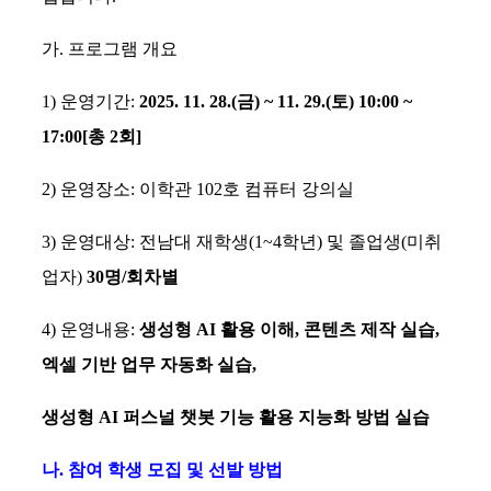
가
.
프로그램 개요
1)
운영기간
:
2025. 11. 28.(
금
) ~ 11. 29.(
토
) 10:00 ~
17:00[
총
2
회
]
2)
운영장소
:
이학관
102
호 컴퓨터 강의실
3)
운영대상
:
전남대 재학생
(1~4
학년
)
및 졸업생
(
미취
업자
)
30
명
/
회차별
4)
운영내용
:
생성형
AI
활용 이해
,
콘텐츠 제작 실습
,
엑셀 기반 업무 자동화 실습
,
생성형
AI
퍼스널 챗봇 기능 활용 지능화 방법 실습
나
.
참여 학생 모집 및 선발 방법