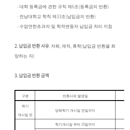
-
6
(
)
대학 등록금에 관한 규칙 제
조
등록금의 반환
-
33
(
)
전남대학교 학칙 제
조
납입금의 반환
-
수업연한초과자 및 학적변동자 납입금 처리 지침
2.
납입금 반환 사유
:
,
,
(
자퇴
제적
휴학
납입금 반환을 희
)
망하는 자
3.
납입금 반환 금액
구분
반환사유 발생일
학기
당해학기 개시일 전일까지
개시일 전
30
학기개시일 부터
일까지