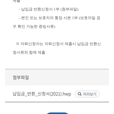
제출
-
납입금 반환신청서
1
부
(
첨부파일
)
-
본인 또는 보호자의 통장 사본
1
부
(
보호자일 경
우 확인 가능한 증빙서류
)
※
자퇴신청자는 자퇴신청서 제출시 납입금 반환신
청서류와 함께 제출
첨부파일
납입금_반환_신청서(2021).hwp
미리보기